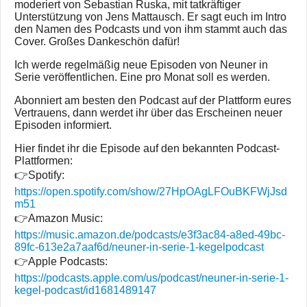
moderiert von Sebastian Ruska, mit tatkräftiger
Unterstützung von Jens Mattausch. Er sagt euch im Intro
den Namen des Podcasts und von ihm stammt auch das
Cover. Großes Dankeschön dafür!
Ich werde regelmäßig neue Episoden von Neuner in
Serie veröffentlichen. Eine pro Monat soll es werden.
Abonniert am besten den Podcast auf der Plattform eures
Vertrauens, dann werdet ihr über das Erscheinen neuer
Episoden informiert.
Hier findet ihr die Episode auf den bekannten Podcast-
Plattformen:
👉Spotify:
https://open.spotify.com/show/27HpOAgLFOuBKFWjJsd
m51
👉Amazon Music:
https://music.amazon.de/podcasts/e3f3ac84-a8ed-49bc-
89fc-613e2a7aaf6d/neuner-in-serie-1-kegelpodcast
👉Apple Podcasts:
https://podcasts.apple.com/us/podcast/neuner-in-serie-1-
kegel-podcast/id1681489147