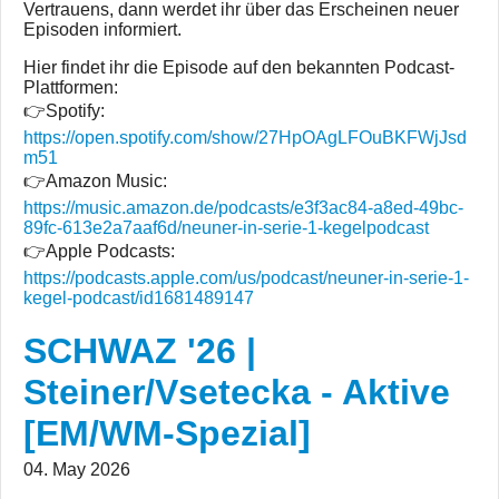
Vertrauens, dann werdet ihr über das Erscheinen neuer
Episoden informiert.
Hier findet ihr die Episode auf den bekannten Podcast-
Plattformen:
👉Spotify:
https://open.spotify.com/show/27HpOAgLFOuBKFWjJsd
m51
👉Amazon Music:
https://music.amazon.de/podcasts/e3f3ac84-a8ed-49bc-
89fc-613e2a7aaf6d/neuner-in-serie-1-kegelpodcast
👉Apple Podcasts:
https://podcasts.apple.com/us/podcast/neuner-in-serie-1-
kegel-podcast/id1681489147
SCHWAZ '26 |
Steiner/Vsetecka - Aktive
[EM/WM-Spezial]
04. May 2026