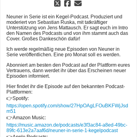
Neuner in Serie ist ein Kegel-Podcast. Produziert und
moderiert von Sebastian Ruska, mit tatkräftiger
Unterstützung von Jens Mattausch. Er sagt euch im Intro
den Namen des Podcasts und von ihm stammt auch das
Cover. Großes Dankeschön dafür!
Ich werde regelmäßig neue Episoden von Neuner in
Serie veröffentlichen. Eine pro Monat soll es werden.
Abonniert am besten den Podcast auf der Plattform eures
Vertrauens, dann werdet ihr über das Erscheinen neuer
Episoden informiert.
Hier findet ihr die Episode auf den bekannten Podcast-
Plattformen:
👉Spotify:
https://open.spotify.com/show/27HpOAgLFOuBKFWjJsd
m51
👉Amazon Music:
https://music.amazon.de/podcasts/e3f3ac84-a8ed-49bc-
89fc-613e2a7aaf6d/neuner-in-serie-1-kegelpodcast
👉Apple Podcasts: