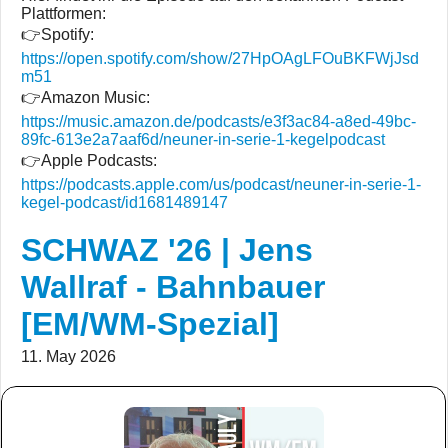
Plattformen:
👉Spotify:
https://open.spotify.com/show/27HpOAgLFOuBKFWjJsd
m51
👉Amazon Music:
https://music.amazon.de/podcasts/e3f3ac84-a8ed-49bc-
89fc-613e2a7aaf6d/neuner-in-serie-1-kegelpodcast
👉Apple Podcasts:
https://podcasts.apple.com/us/podcast/neuner-in-serie-1-
kegel-podcast/id1681489147
SCHWAZ '26 | Jens
Wallraf - Bahnbauer
[EM/WM-Spezial]
11. May 2026