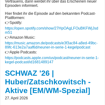
Vertrauens, dann werdet ihr über das Erscheinen neuer
Episoden informiert.
Hier findet ihr die Episode auf den bekannten Podcast-
Plattformen:
👉Spotify:
https://open.spotify.com/show/27HpOAgLFOuBKFWjJsd
m51
👉Amazon Music:
https://music.amazon.de/podcasts/e3f3ac84-a8ed-49bc-
89fc-613e2a7aaf6d/neuner-in-serie-1-kegelpodcast
👉Apple Podcasts:
https://podcasts.apple.com/us/podcast/neuner-in-serie-1-
kegel-podcast/id1681489147
SCHWAZ '26 |
Huber/Zatschkowitsch -
Aktive [EM/WM-Spezial]
27. April 2026