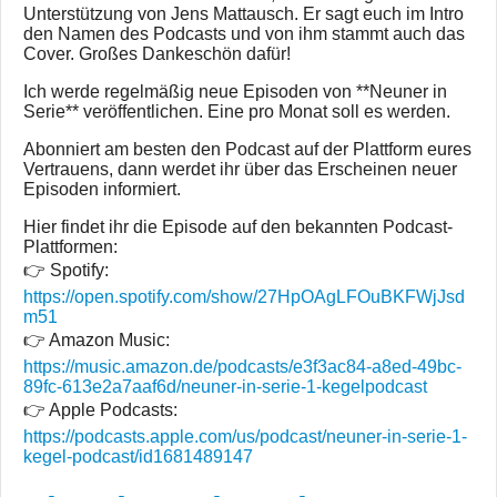
Unterstützung von Jens Mattausch. Er sagt euch im Intro
den Namen des Podcasts und von ihm stammt auch das
Cover. Großes Dankeschön dafür!
Ich werde regelmäßig neue Episoden von **Neuner in
Serie** veröffentlichen. Eine pro Monat soll es werden.
Abonniert am besten den Podcast auf der Plattform eures
Vertrauens, dann werdet ihr über das Erscheinen neuer
Episoden informiert.
Hier findet ihr die Episode auf den bekannten Podcast-
Plattformen:
👉 Spotify:
https://open.spotify.com/show/27HpOAgLFOuBKFWjJsd
m51
👉 Amazon Music:
https://music.amazon.de/podcasts/e3f3ac84-a8ed-49bc-
89fc-613e2a7aaf6d/neuner-in-serie-1-kegelpodcast
👉 Apple Podcasts:
https://podcasts.apple.com/us/podcast/neuner-in-serie-1-
kegel-podcast/id1681489147