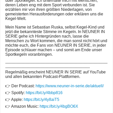
über Sportkegler. Ich unterhalte mich mit Menschen,
deren Leben eng mit dem Sport verbunden ist. Sie
erzählen mir von ihren größten Niederlagen, von
gemeisterten Herausforderungen oder erklären uns die
Kegel-Welt.
Mein Name ist Sebastian Ruska, selbst Kegel-Kind und
jetzt die bekannteste Stimme im Kegeln. In NEUNER IN
SERIE gehe ich Hintergründen nach, lasse die
Menschen zu Wort kommen, die man sonst nicht hört und
möchte euch, die Fans von NEUNER IN SERIE, in jeder
Episode schlauer machen – und somit am Ende unser
Sportkegeln voranbringen.
---------------------------------------------------------------------------------
-------------------------------------------------------------------
Regelmäßig erscheint NEUNER IN SERIE auf YouTube
und allen bekannten Podcast-Plattformen.
👉 Der Podcast:
https://www.neuner-in-serie.de/aktuell/
👉 Spotify:
https://bit.ly/4bbp816
👉 Apple:
https://bit.ly/4y8aiT5
👉 Amazon Music:
https://bit.ly/4bgBO6X