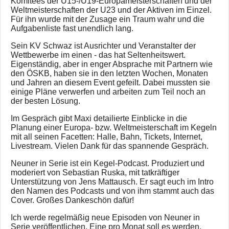
Komitees der U15-/U19-Europameisterschaften und der
Weltmeisterschaften der U23 und der Aktiven im Einzel.
Für ihn wurde mit der Zusage ein Traum wahr und die
Aufgabenliste fast unendlich lang.
Sein KV Schwaz ist Ausrichter und Veranstalter der
Wettbewerbe im einen - das hat Seltenheitswert.
Eigenständig, aber in enger Absprache mit Partnern wie
den ÖSKB, haben sie in den letzten Wochen, Monaten
und Jahren an diesem Event gefeilt. Dabei mussten sie
einige Pläne verwerfen und arbeiten zum Teil noch an
der besten Lösung.
Im Gespräch gibt Maxi detailierte Einblicke in die
Planung einer Europa- bzw. Weltmeisterschaft im Kegeln
mit all seinen Facetten: Halle, Bahn, Tickets, Internet,
Livestream. Vielen Dank für das spannende Gespräch.
Neuner in Serie ist ein Kegel-Podcast. Produziert und
moderiert von Sebastian Ruska, mit tatkräftiger
Unterstützung von Jens Mattausch. Er sagt euch im Intro
den Namen des Podcasts und von ihm stammt auch das
Cover. Großes Dankeschön dafür!
Ich werde regelmäßig neue Episoden von Neuner in
Serie veröffentlichen. Eine pro Monat soll es werden.