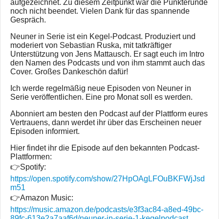
aufgezeichnet. Zu diesem Zeitpunkt war die Punkterunde
noch nicht beendet. Vielen Dank für das spannende
Gespräch.
Neuner in Serie ist ein Kegel-Podcast. Produziert und
moderiert von Sebastian Ruska, mit tatkräftiger
Unterstützung von Jens Mattausch. Er sagt euch im Intro
den Namen des Podcasts und von ihm stammt auch das
Cover. Großes Dankeschön dafür!
Ich werde regelmäßig neue Episoden von Neuner in
Serie veröffentlichen. Eine pro Monat soll es werden.
Abonniert am besten den Podcast auf der Plattform eures
Vertrauens, dann werdet ihr über das Erscheinen neuer
Episoden informiert.
Hier findet ihr die Episode auf den bekannten Podcast-
Plattformen:
👉Spotify:
https://open.spotify.com/show/27HpOAgLFOuBKFWjJsd
m51
👉Amazon Music:
https://music.amazon.de/podcasts/e3f3ac84-a8ed-49bc-
89fc-613e2a7aaf6d/neuner-in-serie-1-kegelpodcast